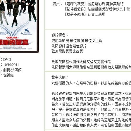
演員：
【喧嘩的寂寞】威尼斯影后 蘿拉莫瑞特
【記得我愛你】法國凱薩獎影后伊莎貝卡蕾
【就是不親嘴】莎賓艾慈瑪
影片特色：
威尼斯影展 最佳導演 最佳女主角
法國影評協會最佳影片
歐洲電影獎費比西獎
：DVD
改編英國當代劇作大師艾倫艾克鵬作品
0/19/2011
法國新浪潮大師亞倫雷奈達到藝術創造力最巔峰的
：劇情/法國館
：保護級
故事大綱：
六個孤獨的人，在喧嘩的巴黎，卻無法掩蓋內心的
影片敘述寂寞的巴黎人對於愛情與幸福的追求，妮
因為房事問題，鬧到丹尼離家出走。丹尼因為感情
葛兒。葛兒正好是房產仲介提利的妹妹，因為不想
吧。提利是個認真的房產仲介，他愛上了同事夏洛
音節目，影片後面卻是夏洛自拍的色情短片，引誘
顧友人里歐奈臥病的父親，她認為這是天主對她的
使出大絕招，搬出她的真人秀，老伯伯卻因此心臟