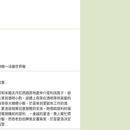
時期～法國世界報
寂寞…
可和未婚夫丹尼透過房地產仲介提利找房子，卻
失意到酒吧小酌，卻遇上夜夜在酒吧等待真愛的
與哥哥大眼瞪小眼，於是來到里歐奈工作的酒
，夏洛是個篤信基督教的女孩，她借給提利的福
著電視機前的提利…。虔誠的夏洛，晚上幫忙照
考驗，然而老伯伯脾氣反覆無常，於是夏洛決定
病發…