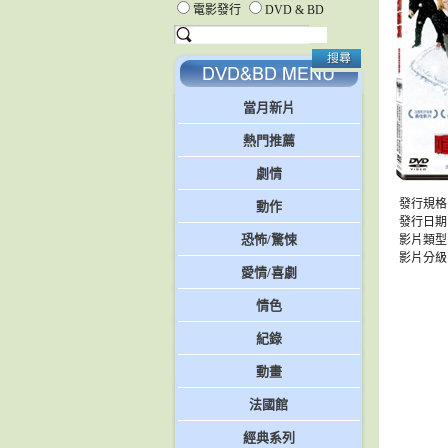
電影發行
DVD & BD
當月新片
熱門推薦
劇情
發行規格
動作
發行日期：1
恐怖/驚悚
影片類型
影片分級
愛情/喜劇
情色
紀錄
動畫
法國館
經典系列