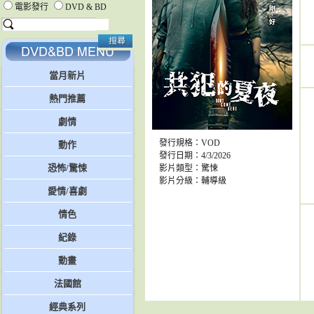
電影發行
DVD & BD
當月新片
熱門推薦
劇情
發行規格：VOD
動作
發行日期：4/3/2026
恐怖/驚悚
影片類型：驚悚
影片分級：輔導級
愛情/喜劇
情色
紀錄
動畫
法國館
經典系列