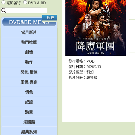
電影發行
DVD & BD
當月新片
熱門推薦
劇情
發行規格：VOD
動作
發行日期：2026/2/13
恐怖/驚悚
影片類型：科幻
影片分級：輔導級
愛情/喜劇
情色
紀錄
動畫
法國館
經典系列