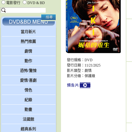
電影發行
DVD & BD
當月新片
熱門推薦
劇情
發行規格：DVD
動作
發行日期：11/21/2025
恐怖/驚悚
影片類型：劇情
影片分級：保護級
愛情/喜劇
情色
紀錄
動畫
法國館
經典系列