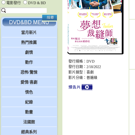
電影發行
DVD & BD
當月新片
熱門推薦
劇情
發行規格：DVD
動作
發行日期：2/18/2022
恐怖/驚悚
影片類型：喜劇
影片分級：普遍級
愛情/喜劇
情色
紀錄
動畫
法國館
經典系列