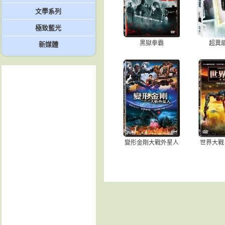
文學系列
極致藍光
黑獄拳霸
超異能
新媒體
變形金剛大戰外星人
世界大戰