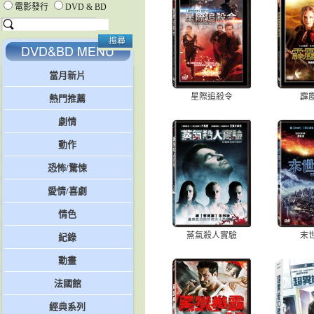
電影發行
DVD & BD
當月新片
星際追殺令
霹
熱門推薦
劇情
動作
恐怖/驚悚
愛情/喜劇
情色
蒸氣殺人實驗
末
紀錄
動畫
法國館
經典系列